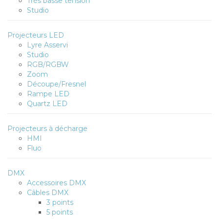
Très basse tension
Studio
Projecteurs LED
Lyre Asservi
Studio
RGB/RGBW
Zoom
Découpe/Fresnel
Rampe LED
Quartz LED
Projecteurs à décharge
HMI
Fluo
DMX
Accessoires DMX
Câbles DMX
3 points
5 points