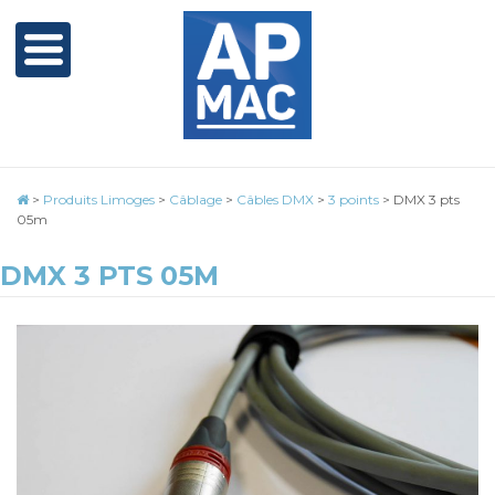
>
Produits Limoges
>
Câblage
>
Câbles DMX
>
3 points
>
DMX 3 pts
05m
DMX 3 PTS 05M