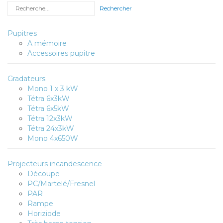
Rechercher
Pupitres
A mémoire
Accessoires pupitre
Gradateurs
Mono 1 x 3 kW
Tétra 6x3kW
Tétra 6x5kW
Tétra 12x3kW
Tétra 24x3kW
Mono 4x650W
Projecteurs incandescence
Découpe
PC/Martelé/Fresnel
PAR
Rampe
Horiziode