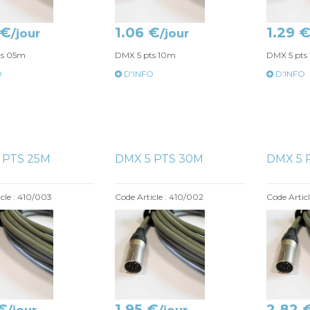
 €
1.06 €
1.29 
/jour
/jour
ts 05m
DMX 5 pts 10m
DMX 5 pts
O
D'INFO
D'INFO
 PTS 25M
DMX 5 PTS 30M
DMX 5 
cle : 410/003
Code Article : 410/002
Code Articl
€
1.95 €
2.82 