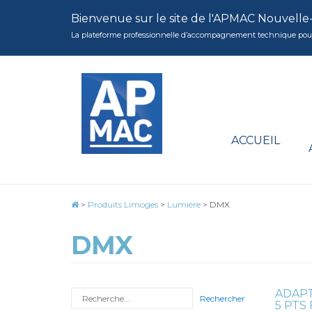
Bienvenue sur le site de l'APMAC Nouvelle
La plateforme professionnelle d’accompagnement technique pour la 
ACCUEIL
>
Produits Limoges
>
Lumière
>
DMX
DMX
ADAPT
Rechercher
5 PTS 