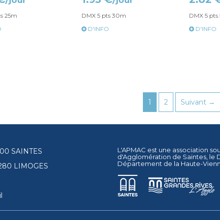
/jour
/jour
ts 25m
DMX 5 pts 30m
DMX 5 pts
O
D'INFO
D'INFO
1
2
Suivant →
L'APMAC est une association so
17100 SAINTES
d'Agglomération de Saintes
, le
Département de la Haute-Vien
87280 LIMOGES
l