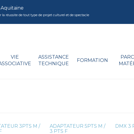
-Aquitaine
réussite de tout type de projet culturel et de spectacle
VIE
ASSISTANCE
PARC
FORMATION
ASSOCIATIVE
TECHNIQUE
MATÉ
ATEUR 3PTS M /
ADAPTATEUR 5PTS M /
DMX 3 
F
3 PTS F