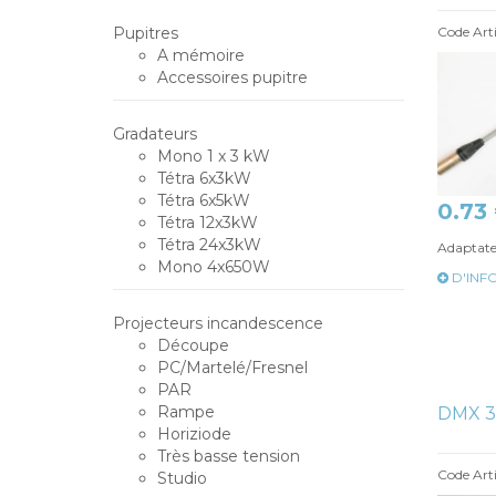
Pupitres
Code Art
A mémoire
Accessoires pupitre
Gradateurs
Mono 1 x 3 kW
Tétra 6x3kW
Tétra 6x5kW
0.73
Tétra 12x3kW
Tétra 24x3kW
Adaptateu
Mono 4x650W
D'INF
Projecteurs incandescence
Découpe
PC/Martelé/Fresnel
PAR
Rampe
DMX 3
Horiziode
Très basse tension
Code Arti
Studio