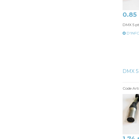
0.85
DMX 5 p
D'INF
DMX 5
Code Arti
1.74 