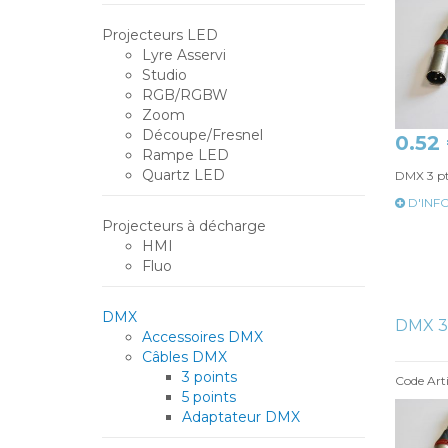
Projecteurs LED
Lyre Asservi
Studio
RGB/RGBW
Zoom
Découpe/Fresnel
0.52
Rampe LED
Quartz LED
DMX 3 p
D'INF
Projecteurs à décharge
HMI
Fluo
DMX
DMX 3
Accessoires DMX
Câbles DMX
3 points
Code Arti
5 points
Adaptateur DMX