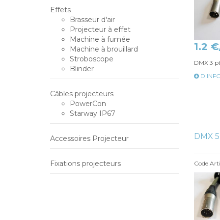
Effets
Brasseur d'air
Projecteur à effet
Machine à fumée
1.2 €
Machine à brouillard
Stroboscope
DMX 3 p
Blinder
D'INF
Câbles projecteurs
PowerCon
Starway IP67
DMX 5
Accessoires Projecteur
Fixations projecteurs
Code Art