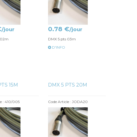
€
0.78 €
/jour
/jour
s 02m
DMX 5 pts 03m
D'INFO
PTS 15M
DMX 5 PTS 20M
le : 410/005
Code Article : JODA20