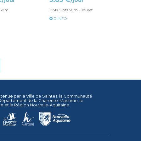
/jour
/jour
 50m
DMX 5 pts 50m - Touret
D'INFO
utenue par la
Ville de Saintes
, la
Communauté
Département de la Charente-Maritime
, le
ne
et la
Région Nouvelle-Aquitaine