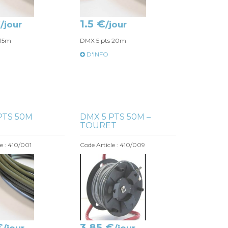
€
1.5 €
/jour
/jour
 15m
DMX 5 pts 20m
D'INFO
PTS 50M
DMX 5 PTS 50M –
TOURET
e : 410/001
Code Article : 410/009
€
3.85 €