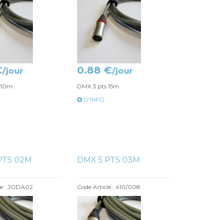
€
0.88 €
/jour
/jour
 10m
DMX 3 pts 15m
D'INFO
PTS 02M
DMX 5 PTS 03M
le : JODA02
Code Article : 410/008