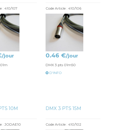
e : 410/107
Code Article : 410/106
€
0.46 €
/jour
/jour
 01m
DMX 3 pts 01m50
D'INFO
PTS 10M
DMX 3 PTS 15M
le : JODAE10
Code Article : 410/102