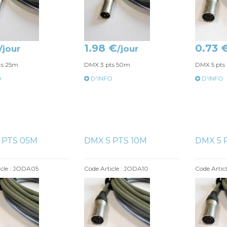
1.98 €
0.73 
/jour
/jour
ts 25m
DMX 3 pts 50m
DMX 5 pt
O
D'INFO
D'INFO
 PTS 05M
DMX 5 PTS 10M
DMX 5 
icle : JODA05
Code Article : JODA10
Code Artic