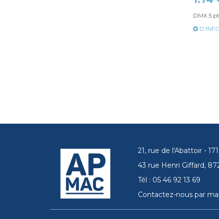
DMX 5 p
D'INF
21, rue de l'Abattoir - 
43 rue Henri Giffard, 
Tél : 05 46 92 13 69
Contactez-nous par mai