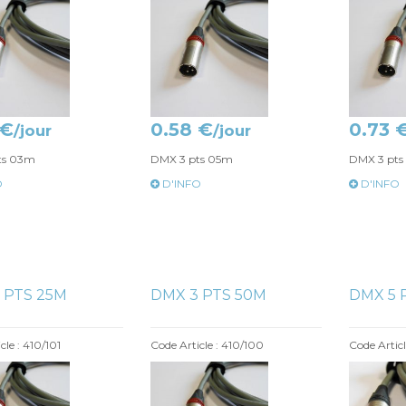
 €
0.58 €
0.73 
/jour
/jour
ts 03m
DMX 3 pts 05m
DMX 3 pts
O
D'INFO
D'INFO
 PTS 25M
DMX 3 PTS 50M
DMX 5 
cle : 410/101
Code Article : 410/100
Code Artic