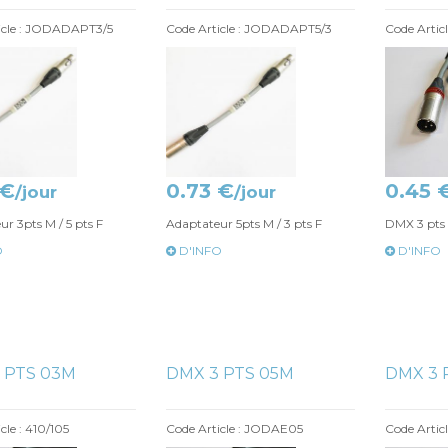
icle : JODADAPT3/5
Code Article : JODADAPT5/3
Code Articl
 €
0.73 €
0.45 
/jour
/jour
r 3pts M / 5 pts F
Adaptateur 5pts M / 3 pts F
DMX 3 pts
O
D'INFO
D'INFO
 PTS 03M
DMX 3 PTS 05M
DMX 3 
cle : 410/105
Code Article : JODAE05
Code Artic