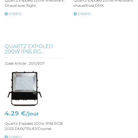
Quartz Expoled 200w IP65 Blanc
Quartz Expoled 200w IP65 Blanc
Chaud avec flight
chaud/froid DMX
D'INFO
D'INFO
QUARTZ EXPOLED
200W IP65 RG...
Code Article : 200/307
4.29 €
/jour
Quartz Expoled 200w IP65 RGB
2023 DMX/TRUE1/Crochet
D'INFO