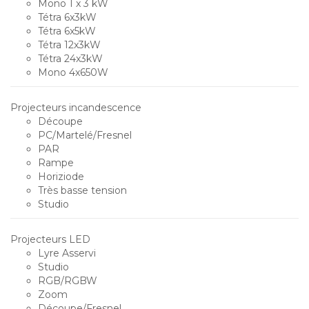
Mono 1 x 3 kW
Tétra 6x3kW
Tétra 6x5kW
Tétra 12x3kW
Tétra 24x3kW
Mono 4x650W
Projecteurs incandescence
Découpe
PC/Martelé/Fresnel
PAR
Rampe
Horiziode
Très basse tension
Studio
Projecteurs LED
Lyre Asservi
Studio
RGB/RGBW
Zoom
Découpe/Fresnel