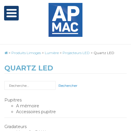
>
Produits Limoges
>
Lumière
>
Projecteurs LED
>
Quartz LED
QUARTZ LED
Rechercher
Pupitres
A mémoire
Accessoires pupitre
Gradateurs