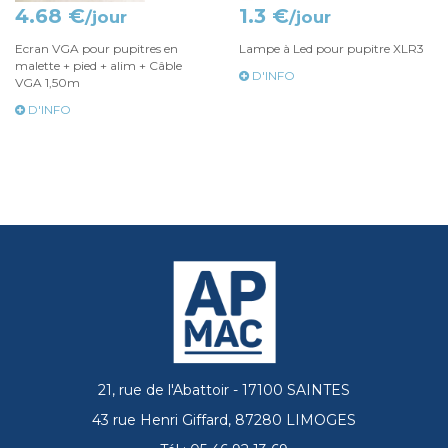
4.68 €
1.3 €
/jour
/jour
Ecran VGA pour pupitres en
Lampe à Led pour pupitre XLR3
malette + pied + alim + Câble
D'INFO
VGA 1,50m
D'INFO
21, rue de l'Abattoir - 17100 SAINTES
43 rue Henri Giffard, 87280 LIMOGES