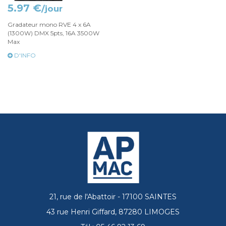
5.97 €
/jour
Gradateur mono RVE 4 x 6A
(1300W) DMX 5pts, 16A 3500W
Max
D'INFO
21, rue de l'Abattoir - 17100 SAINTES
43 rue Henri Giffard, 87280 LIMOGES