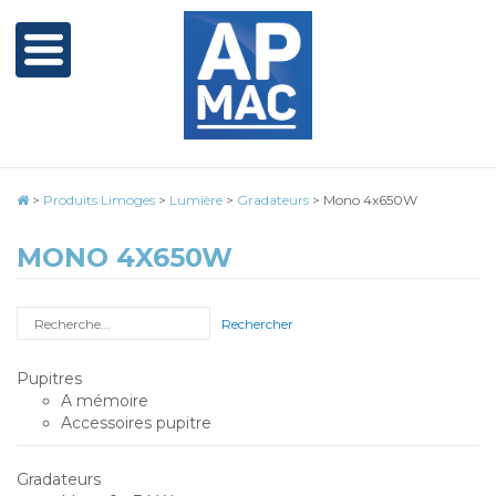
>
Produits Limoges
>
Lumière
>
Gradateurs
>
Mono 4x650W
MONO 4X650W
Rechercher
Pupitres
A mémoire
Accessoires pupitre
Gradateurs