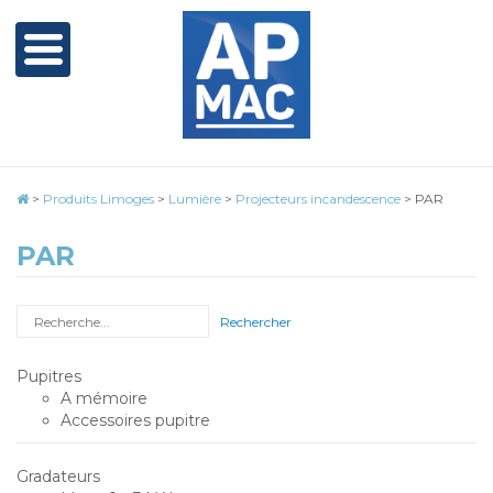
>
Produits Limoges
>
Lumière
>
Projecteurs incandescence
>
PAR
PAR
Rechercher
Pupitres
A mémoire
Accessoires pupitre
Gradateurs