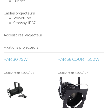
Blinder
Câbles projecteurs
PowerCon
Starway IP67
Accessoires Projecteur
Fixations projecteurs
PAR 30 75W
PAR 56 COURT 300W
Code Article : 200/106
Code Article : 200/104