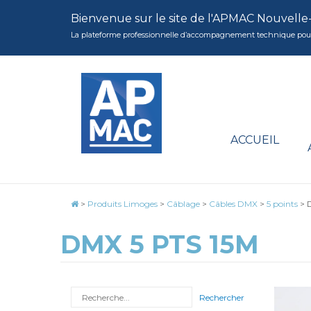
Bienvenue sur le site de l'APMAC Nouvelle
La plateforme professionnelle d’accompagnement technique pour la 
ACCUEIL
>
Produits Limoges
>
Câblage
>
Câbles DMX
>
5 points
>
DMX 5 PTS 15M
Rechercher