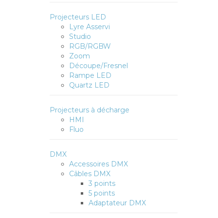
Projecteurs LED
Lyre Asservi
Studio
RGB/RGBW
Zoom
Découpe/Fresnel
Rampe LED
Quartz LED
Projecteurs à décharge
HMI
Fluo
DMX
Accessoires DMX
Câbles DMX
3 points
5 points
Adaptateur DMX