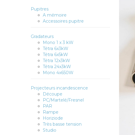
Pupitres
A mémoire
Accessoires pupitre
Gradateurs
Mono 1 x 3 kW
Tétra 6x3kW
Tétra 6x5kW
Tétra 12x3kW
Tétra 24x3kW
Mono 4x650W
Projecteurs incandescence
Découpe
PC/Martelé/Fresnel
PAR
Rampe
Horiziode
Très basse tension
Studio