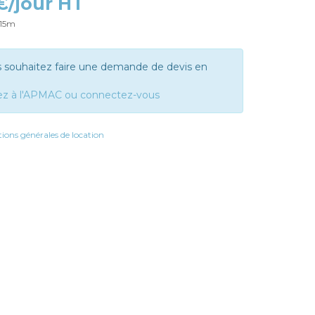
 €/jour HT
 15m
s souhaitez faire une demande de devis en
ez à l'APMAC ou connectez-vous
ions générales de location