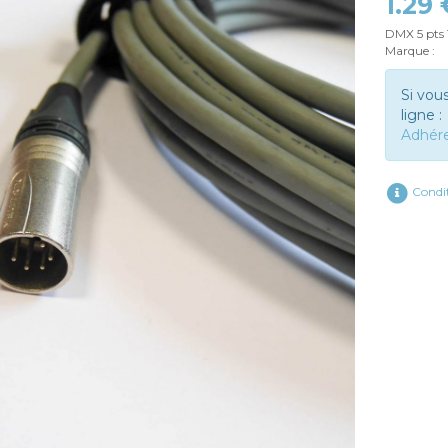
1.29
DMX 5 pts
Marque :
Si vou
ligne :
Adhér
Condit