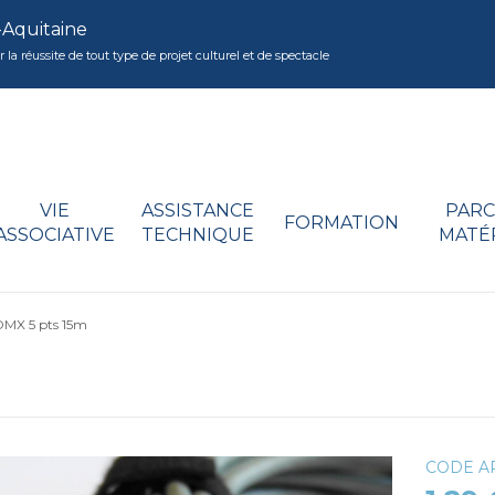
-Aquitaine
réussite de tout type de projet culturel et de spectacle
VIE
ASSISTANCE
PARC
FORMATION
ASSOCIATIVE
TECHNIQUE
MATÉ
DMX 5 pts 15m
CODE AR