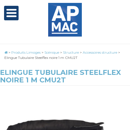
>
Produits Limoges
>
Scénique
>
Structure
>
Accessoires structure
>
Elingue Tubulaire Steelflex noire 1 m CMU2T
ELINGUE TUBULAIRE STEELFLEX
NOIRE 1 M CMU2T