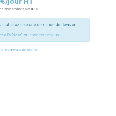
 €/jour HT
 marches emboitables (D_E)
s souhaitez faire une demande de devis en
ez à l'APMAC ou connectez-vous
ions générales de location