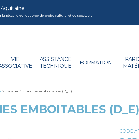
-Aquitaine
réussite de tout type de projet culturel et de spectacle
VIE
ASSISTANCE
PARC
FORMATION
ASSOCIATIVE
TECHNIQUE
MATÉ
e
>
Escalier 3 marches emboitables (D_E)
ES EMBOITABLES (D_E
CODE A