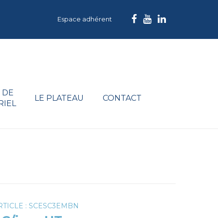
Espace adhérent
 DE
LE PLATEAU
CONTACT
RIEL
)
RTICLE : SCESC3EMBN