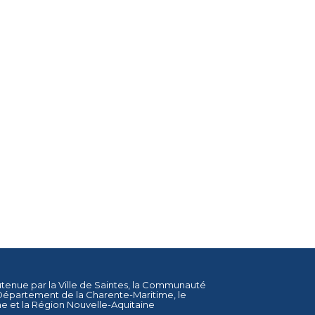
utenue par la
Ville de Saintes
, la
Communauté
Département de la Charente-Maritime
, le
ne
et la
Région Nouvelle-Aquitaine