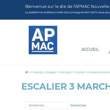
Bienvenue sur le site de l'APMAC Nouvelle
La plateforme professionnelle d’accompagnement technique pour la 
ACCUEIL
>
Produits Limoges
>
Scénique
>
Scènes
>
Accessoires scèn
ESCALIER 3 MARCH
Rechercher