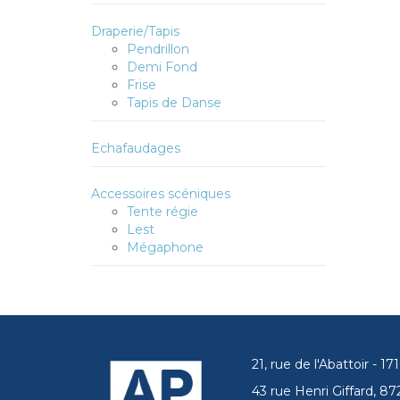
Draperie/Tapis
Pendrillon
Demi Fond
Frise
Tapis de Danse
Echafaudages
Accessoires scéniques
Tente régie
Lest
Mégaphone
21, rue de l'Abattoir - 
43 rue Henri Giffard, 