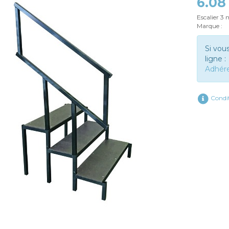
6.08
Escalier 3
Marque :
Si vou
ligne :
Adhér
Condit