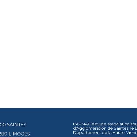
L'APMAC est une association so
17100 SAINTES
d'Agglomération de Saintes
, le
Département de la Haute-Vien
87280 LIMOGES