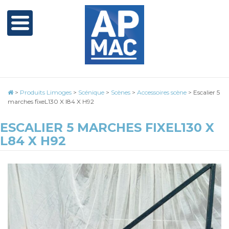
>
Produits Limoges
>
Scénique
>
Scènes
>
Accessoires scène
>
Escalier 5
marches fixeL130 X l84 X H92
ESCALIER 5 MARCHES FIXEL130 X
L84 X H92