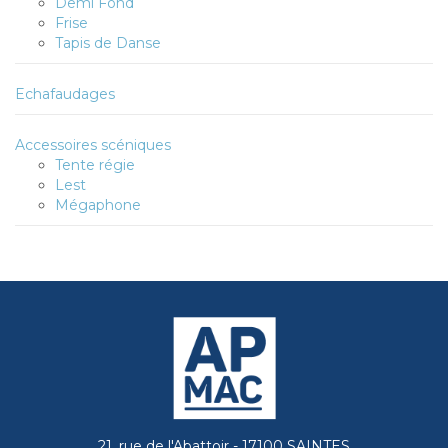
Demi Fond
Frise
Tapis de Danse
Echafaudages
Accessoires scéniques
Tente régie
Lest
Mégaphone
21, rue de l'Abattoir - 17100 SAINTES