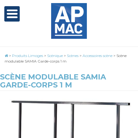
>
Produits Limoges
>
Scénique
>
Scènes
>
Accessoires scène
>
Scène
modulable SAMIA Garde-corps 1 m
SCÈNE MODULABLE SAMIA
GARDE-CORPS 1 M