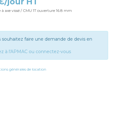
 €/jour HT
re à axe vissé / CMU 1T ouverture 16.8 mm
s souhaitez faire une demande de devis en
ez à l'APMAC ou connectez-vous
ions générales de location