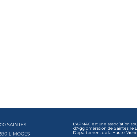
L'APMAC est une association so
17100 SAINTES
d'Agglomération de Saintes
, le
Département de la Haute-Vien
87280 LIMOGES