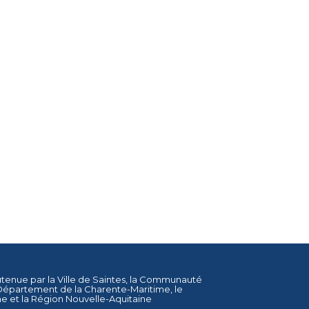
utenue par la
Ville de Saintes
, la
Communauté
Département de la Charente-Maritime
, le
ne
et la
Région Nouvelle-Aquitaine