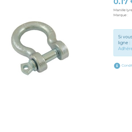
0.17
Manille ly
Marque :
Si vou
ligne :
Adhér
Condit