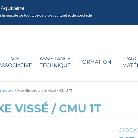
-Aquitaine
réussite de tout type de projet culturel et de spectacle
VIE
ASSISTANCE
PARC
FORMATION
ASSOCIATIVE
TECHNIQUE
MATÉ
tructure
>
Manille lyre à axe vissé / CMU 1T
E VISSÉ / CMU 1T
CODE AR