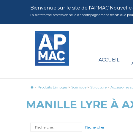
Bienvenue sur le site de l'APMAC Nouvelle
La plateforme professionnelle d’accompagnement technique pour la 
ACCUEIL
>
Produits Limoges
>
Scénique
>
Structure
>
Accessoires s
MANILLE LYRE À AX
Rechercher