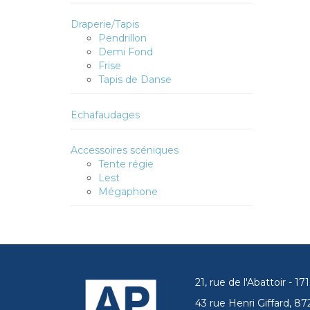
Draperie/Tapis
Pendrillon
Demi Fond
Frise
Tapis de Danse
Echafaudages
Accessoires scéniques
Tente régie
Lest
Mégaphone
21, rue de l'Abattoir - 
43 rue Henri Giffard, 