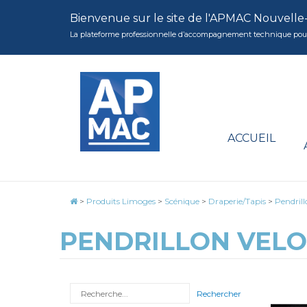
Bienvenue sur le site de l'APMAC Nouvelle
La plateforme professionnelle d’accompagnement technique pour la 
ACCUEIL
>
Produits Limoges
>
Scénique
>
Draperie/Tapis
>
Pendril
PENDRILLON VELOU
Rechercher