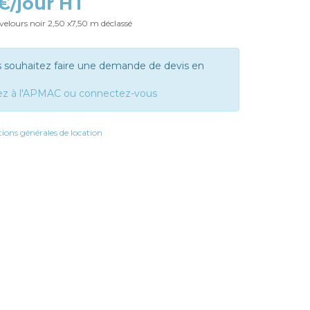
 €/jour HT
velours noir 2,50 x7,50 m déclassé
s souhaitez faire une demande de devis en
ez à l'APMAC ou connectez-vous
ions générales de location