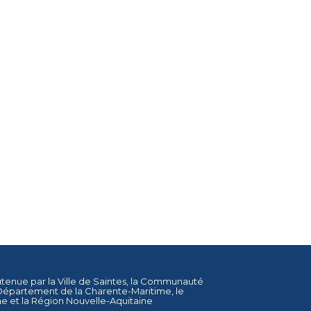
utenue par la
Ville de Saintes
, la
Communauté
Département de la Charente-Maritime
, le
ne
et la
Région Nouvelle-Aquitaine