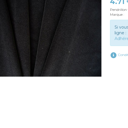
4.71
Pendrillon 
Marque :
Si vou
ligne :
Adhér
Condit