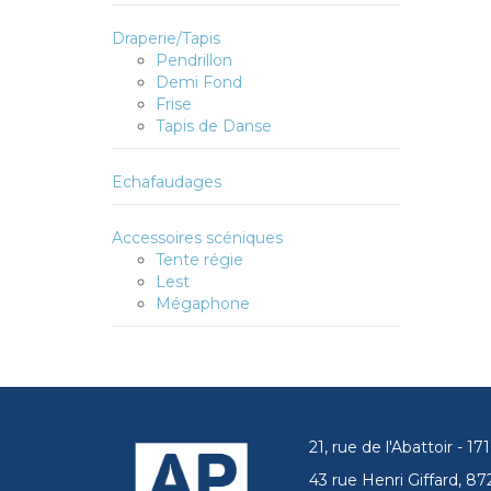
Draperie/Tapis
Pendrillon
Demi Fond
Frise
Tapis de Danse
Echafaudages
Accessoires scéniques
Tente régie
Lest
Mégaphone
21, rue de l'Abattoir - 
43 rue Henri Giffard, 