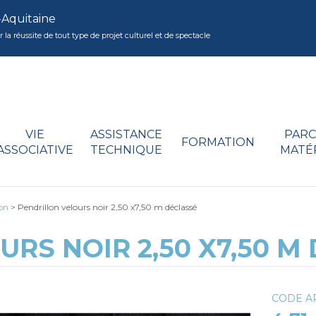
-Aquitaine
réussite de tout type de projet culturel et de spectacle
VIE
ASSISTANCE
PARC
FORMATION
ASSOCIATIVE
TECHNIQUE
MATÉ
lon
>
Pendrillon velours noir 2,50 x7,50 m déclassé
RS NOIR 2,50 X7,50 M
CODE AR