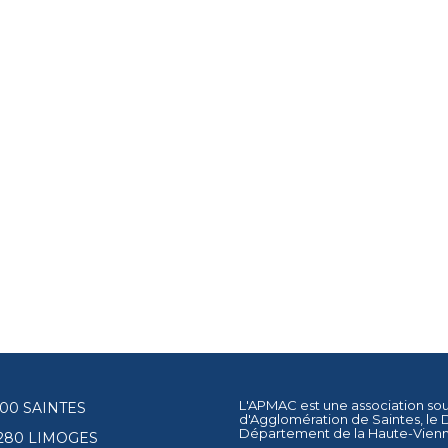
L'APMAC est une association so
17100 SAINTES
d'Agglomération de Saintes
, le
Département de la Haute-Vien
87280 LIMOGES