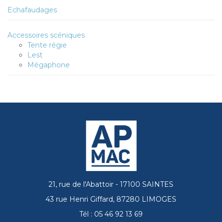
Echafaudages
Accessoires scéniques
Tente régie
Lest
Mégaphone
21, rue de l'Abattoir - 17100 SAINTES
43 rue Henri Giffard, 87280 LIMOGES
Tél : 05 46 92 13 69