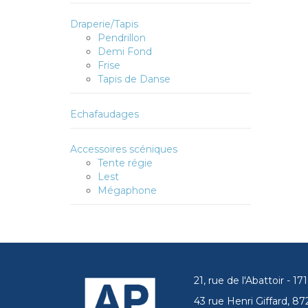
Draperie/Tapis
Pendrillon
Demi Fond
Frise
Tapis de Danse
Echafaudages
Accessoires scéniques
Tente régie
Lest
Mégaphone
21, rue de l'Abattoir - 
43 rue Henri Giffard, 