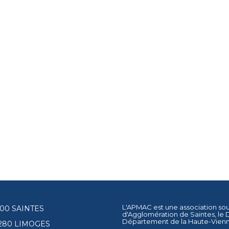
L'APMAC est une association so
17100 SAINTES
d'Agglomération de Saintes
, le
Département de la Haute-Vien
87280 LIMOGES