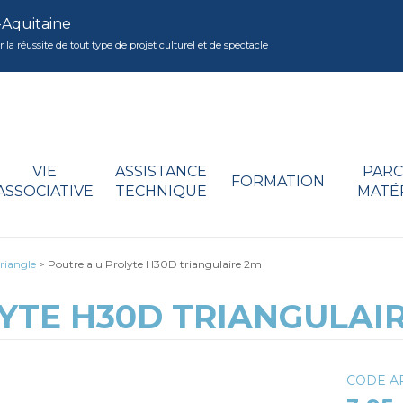
-Aquitaine
réussite de tout type de projet culturel et de spectacle
VIE
ASSISTANCE
PARC
FORMATION
ASSOCIATIVE
TECHNIQUE
MATÉ
riangle
>
Poutre alu Prolyte H30D triangulaire 2m
YTE H30D TRIANGULAI
CODE AR