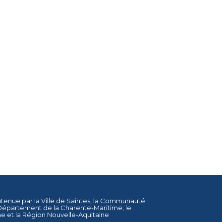
utenue par la
Ville de Saintes
, la
Communauté
Département de la Charente-Maritime
, le
ne
et la
Région Nouvelle-Aquitaine