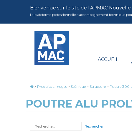
Bienvenue sur le site de l'APMAC Nouvelle
La plateforme professionnelle d’accompagnement technique pour la 
ACCUEIL
>
Produits Limoges
>
Scénique
>
Structure
>
Poutre 300 t
POUTRE ALU PROL
Rechercher