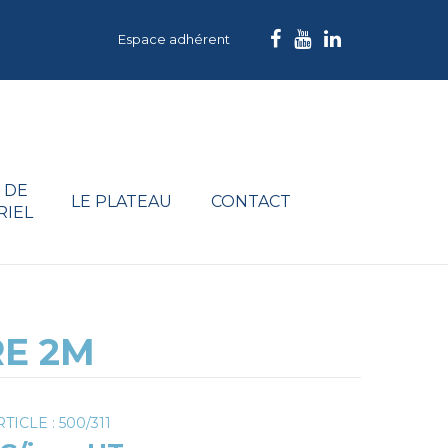
Espace adhérent
 DE
LE PLATEAU
CONTACT
RIEL
RE 2M
TICLE : 500/311