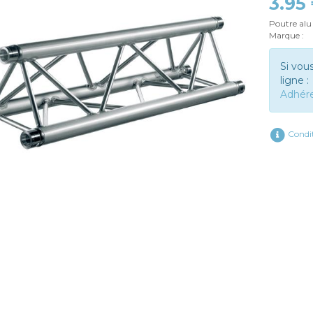
3.95
Poutre alu
Marque :
Si vou
ligne :
Adhér
Condit