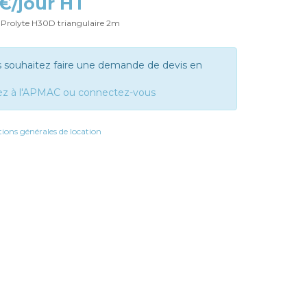
 €/jour HT
 Prolyte H30D triangulaire 2m
s souhaitez faire une demande de devis en
ez à l'APMAC ou connectez-vous
ions générales de location