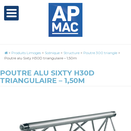
>
Produits Limoges
>
Scénique
>
Structure
>
Poutre 300 triangle
>
Poutre alu Sixty H30D triangulaire – 1,50m
POUTRE ALU SIXTY H30D
TRIANGULAIRE – 1,50M