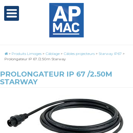
>
Produits Limoges
>
Câblage
>
Câbles projecteurs
>
Starway IP67
>
Prolongateur IP 67 /2.50m Starway
PROLONGATEUR IP 67 /2.50M
STARWAY