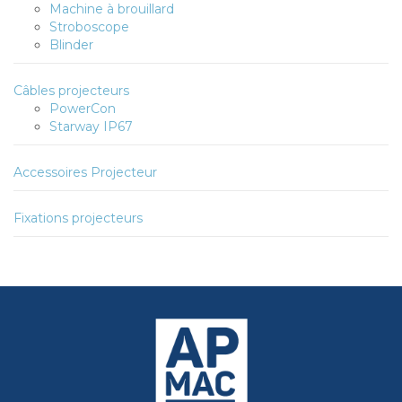
Machine à brouillard
Stroboscope
Blinder
Câbles projecteurs
PowerCon
Starway IP67
Accessoires Projecteur
Fixations projecteurs