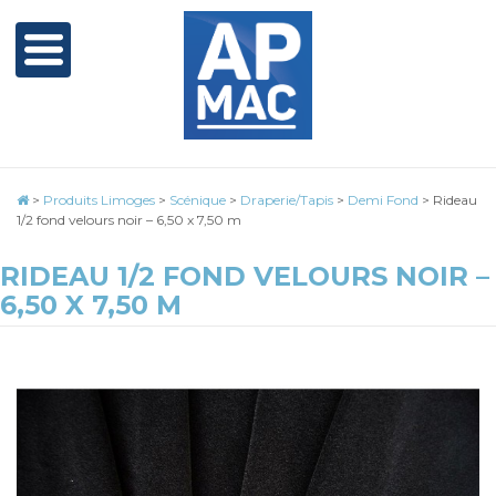
>
Produits Limoges
>
Scénique
>
Draperie/Tapis
>
Demi Fond
>
Rideau
1/2 fond velours noir – 6,50 x 7,50 m
RIDEAU 1/2 FOND VELOURS NOIR –
6,50 X 7,50 M