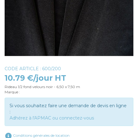
CODE ARTICLE : 600/200
10.79 €/jour HT
Rideau 1/2 fond velours noir - 6,50 x 7,50 m
Marque :
Si vous souhaitez faire une demande de devis en ligne
:
Adhérez à l'APMAC ou connectez-vous
Conditions générales de location