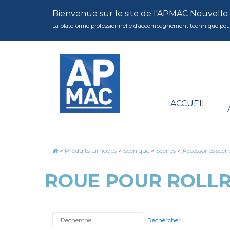
Bienvenue sur le site de l'APMAC Nouvelle
La plateforme professionnelle d’accompagnement technique pour la 
ACCUEIL
>
Produits Limoges
>
Scénique
>
Scènes
>
Accessoires scèn
ROUE POUR ROLLR
Rechercher