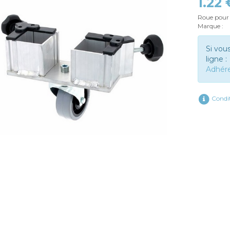
1.22
Roue pour 
Marque :
Si vou
ligne :
Adhér
Condit