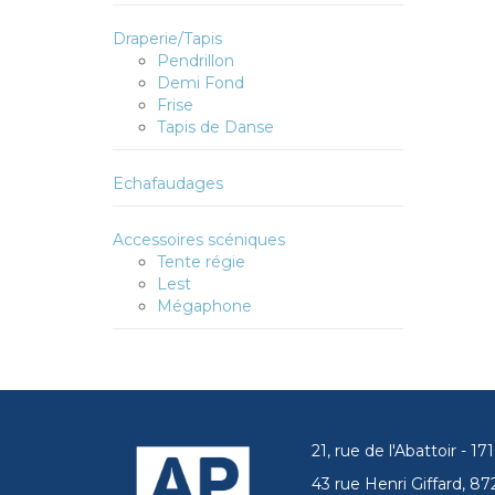
Draperie/Tapis
Pendrillon
Demi Fond
Frise
Tapis de Danse
Echafaudages
Accessoires scéniques
Tente régie
Lest
Mégaphone
21, rue de l'Abattoir - 
43 rue Henri Giffard, 