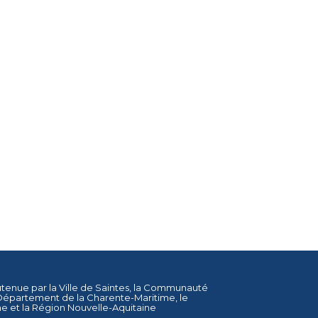
utenue par la
Ville de Saintes
, la
Communauté
Département de la Charente-Maritime
, le
ne
et la
Région Nouvelle-Aquitaine