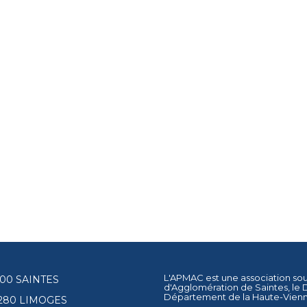
L'APMAC est une association so
17100 SAINTES
d'Agglomération de Saintes
, le
Département de la Haute-Vien
87280 LIMOGES