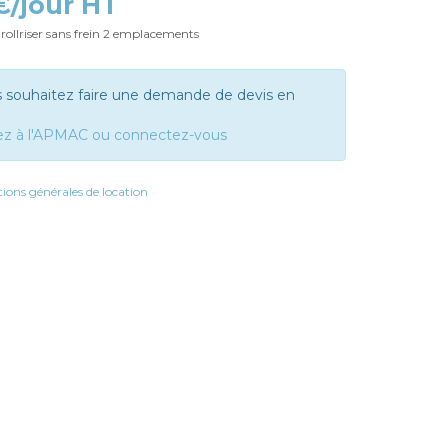
 €/jour HT
rollriser sans frein 2 emplacements
s souhaitez faire une demande de devis en
ez à l'APMAC ou connectez-vous
ions générales de location