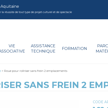
-Aquitaine
réussite de tout type de projet culturel et de spectacle
VIE
ASSISTANCE
PARC
FORMATION
ASSOCIATIVE
TECHNIQUE
MATÉ
e
>
Roue pour rollriser sans frein 2 emplacements
ISER SANS FREIN 2 E
CODE AR