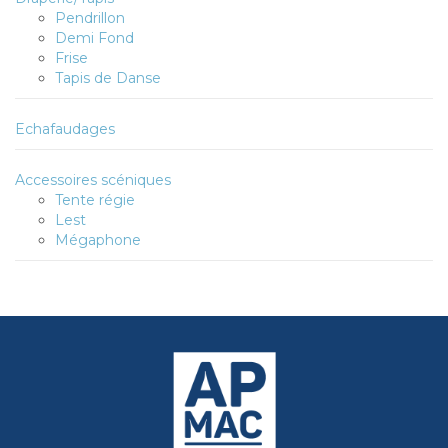
Pendrillon
Demi Fond
Frise
Tapis de Danse
Echafaudages
Accessoires scéniques
Tente régie
Lest
Mégaphone