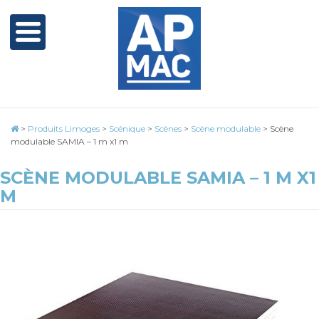
>
Produits Limoges
>
Scénique
>
Scènes
>
Scène modulable
>
Scène
modulable SAMIA – 1 m x1 m
SCÈNE MODULABLE SAMIA – 1 M X1
M