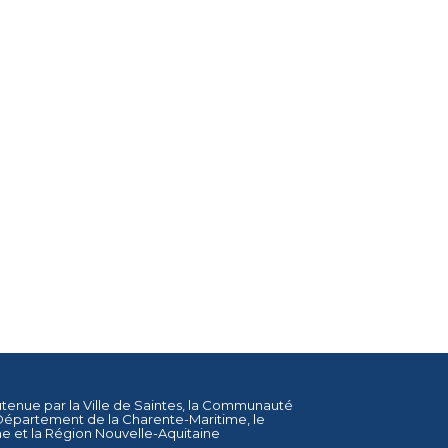
utenue par la
Ville de Saintes
, la
Communauté
Département de la Charente-Maritime
, le
ne
et la
Région Nouvelle-Aquitaine