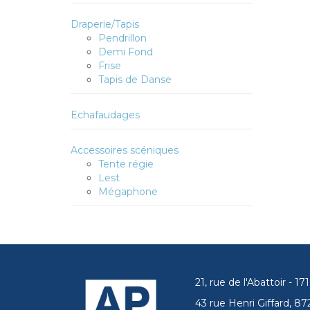
Draperie/Tapis
Pendrillon
Demi Fond
Frise
Tapis de Danse
Echafaudages
Accessoires scéniques
Tente régie
Lest
Mégaphone
21, rue de l'Abattoir - 
43 rue Henri Giffard, 