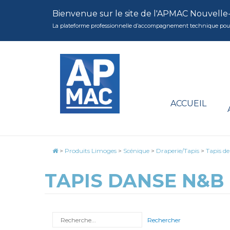
Bienvenue sur le site de l'APMAC Nouvelle
La plateforme professionnelle d’accompagnement technique pour la 
ACCUEIL
>
Produits Limoges
>
Scénique
>
Draperie/Tapis
>
Tapis d
TAPIS DANSE N&B 
Rechercher