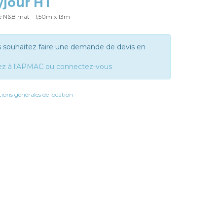
€/jour HT
e N&B mat - 1,50m x 13m
s souhaitez faire une demande de devis en
ez à l'APMAC ou connectez-vous
ions générales de location