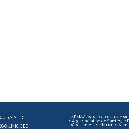
L'APMAC est une association so
17100 SAINTES
d'Agglomération de Saintes
, le
Département de la Haute-Vien
87280 LIMOGES