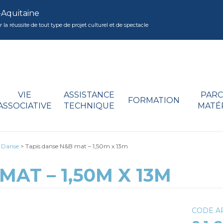
-Aquitaine
réussite de tout type de projet culturel et de spectacle
VIE
ASSISTANCE
PARC
FORMATION
ASSOCIATIVE
TECHNIQUE
MATÉ
e Danse
>
Tapis danse N&B mat – 1,50m x 13m
MAT – 1,50M X 13M
CODE AR