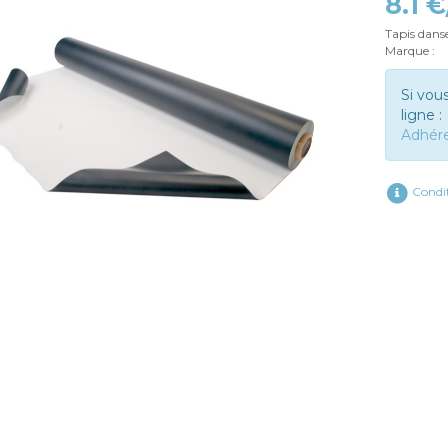
8.1 
Tapis dans
Marque :
Si vou
ligne :
Adhér
Condit