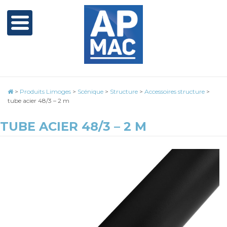
>
Produits Limoges
>
Scénique
>
Structure
>
Accessoires structure
>
tube acier 48/3 – 2 m
TUBE ACIER 48/3 – 2 M