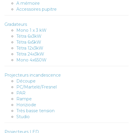
A mémoire
Accessoires pupitre
Gradateurs
Mono 1 x 3 kW
Tétra 6x3kW
Tétra 6x5kW
Tétra 12x3kW
Tétra 24x3kW
Mono 4x650W
Projecteurs incandescence
Découpe
PC/Martelé/Fresnel
PAR
Rampe
Horiziode
Très basse tension
Studio
Projecteurs LED