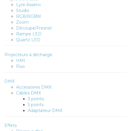
Lyre Asservi
Studio
RGB/RGBW
Zoom
Découpe/Fresnel
Rampe LED
Quartz LED
Projecteurs à décharge
HMI
Fluo
DMX
Accessoires DMX
Câbles DMX
3 points
5 points
Adaptateur DMX
Effets