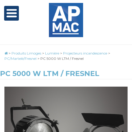
>
Produits Limoges
>
Lumière
>
Projecteurs incandescence
>
PC/Martelé/Fresnel
>
PC 5000 W LTM / Fresnel
PC 5000 W LTM / FRESNEL