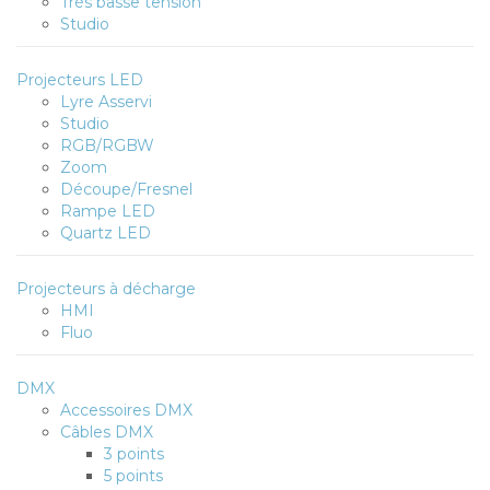
Très basse tension
Studio
Projecteurs LED
Lyre Asservi
Studio
RGB/RGBW
Zoom
Découpe/Fresnel
Rampe LED
Quartz LED
Projecteurs à décharge
HMI
Fluo
DMX
Accessoires DMX
Câbles DMX
3 points
5 points