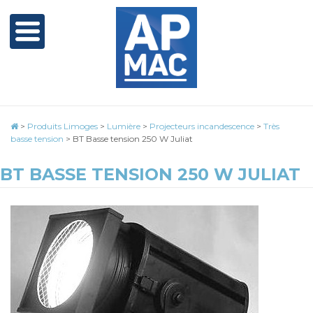
>
Produits Limoges
>
Lumière
>
Projecteurs incandescence
>
Très
basse tension
>
BT Basse tension 250 W Juliat
BT BASSE TENSION 250 W JULIAT