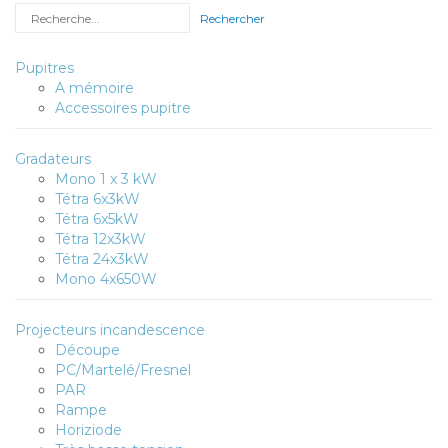
Rechercher
Pupitres
A mémoire
Accessoires pupitre
Gradateurs
Mono 1 x 3 kW
Tétra 6x3kW
Tétra 6x5kW
Tétra 12x3kW
Tétra 24x3kW
Mono 4x650W
Projecteurs incandescence
Découpe
PC/Martelé/Fresnel
PAR
Rampe
Horiziode