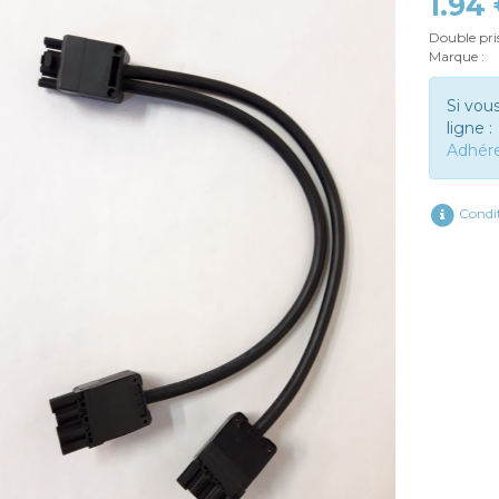
1.94
Double pris
Marque :
Si vou
ligne :
Adhér
Condit