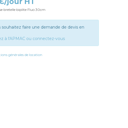
 €/jour HT
e bretelle biplite Fluo 30cm
s souhaitez faire une demande de devis en
ez à l'APMAC ou connectez-vous
ions générales de location