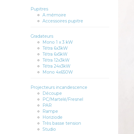
Pupitres
A mémoire
Accessoires pupitre
Gradateurs
Mono 1 x 3 kW
Tétra 6x3kW
Tétra 6x5kW
Tétra 12x3kW
Tétra 24x3kW
Mono 4x650W
Projecteurs incandescence
Découpe
PC/Martelé/Fresnel
PAR
Rampe
Horiziode
Très basse tension
Studio