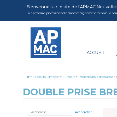
Bienvenue sur le site de l'APMAC Nouvelle
La plateforme professionnelle d’accompagnement technique pour la 
ACCUEIL
>
Produits Limoges
>
Lumière
>
Projecteurs à décharge
>
DOUBLE PRISE BRE
Rechercher