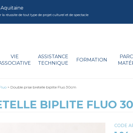
-Aquitaine
réussite de tout type de projet culturel et de spectacle
VIE
ASSISTANCE
PARC
FORMATION
ASSOCIATIVE
TECHNIQUE
MATÉ
Fluo
>
Double prise bretelle biplite Fluo 30cm
TELLE BIPLITE FLUO 3
CODE AR