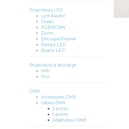
Projecteurs LED
Lyre Asservi
Studio
RGB/RGBW
Zoom
Découpe/Fresnel
Rampe LED
Quartz LED
Projecteurs à décharge
HMI
Fluo
DMX
Accessoires DMX
Câbles DMX
3 points
5 points
Adaptateur DMX