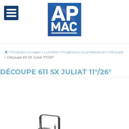
>
Produits Limoges
>
Lumière
>
Projecteurs incandescence
>
Découpe
>
Découpe 611 SX Juliat 11°/26°
DÉCOUPE 611 SX JULIAT 11°/26°