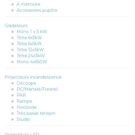
A mémoire
Accessoires pupitre
Gradateurs
Mono 1 x 3 kW
Tétra 6x3kW
Tétra 6x5kW
Tétra 12x3kW
Tétra 24x3kW
Mono 4x650W
Projecteurs incandescence
Découpe
PC/Martelé/Fresnel
PAR
Rampe
Horiziode
Très basse tension
Studio
Projecteurs LED