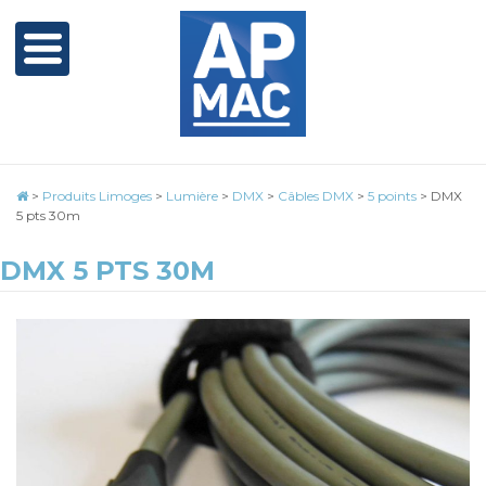
>
Produits Limoges
>
Lumière
>
DMX
>
Câbles DMX
>
5 points
>
DMX
5 pts 30m
DMX 5 PTS 30M