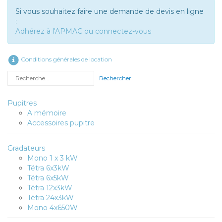
Si vous souhaitez faire une demande de devis en ligne
:
Adhérez à l'APMAC ou connectez-vous
Conditions générales de location
Rechercher
Pupitres
A mémoire
Accessoires pupitre
Gradateurs
Mono 1 x 3 kW
Tétra 6x3kW
Tétra 6x5kW
Tétra 12x3kW
Tétra 24x3kW
Mono 4x650W