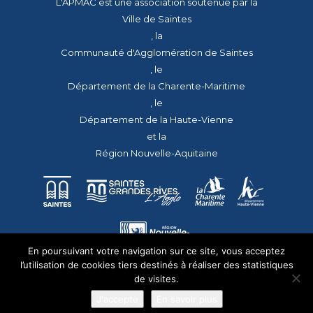
L'APMAC est une association soutenue par la
Ville de Saintes
, la
Communauté d'Agglomération de Saintes
, le
Département de la Charente-Maritime
, le
Département de la Haute-Vienne
et la
Région Nouvelle-Aquitaine
En poursuivant votre navigation sur ce site, vous acceptez
l’utilisation de cookies tiers destinés à réaliser des statistiques
de visites.
J'accepte
En savoir plus
© 2026 - Tous droits réservés - apmac.fr - réalisation :
aggelos.fr