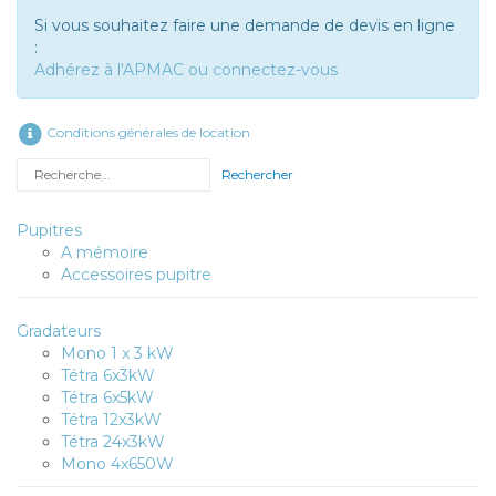
Si vous souhaitez faire une demande de devis en ligne
:
Adhérez à l'APMAC ou connectez-vous
Conditions générales de location
Rechercher
Pupitres
A mémoire
Accessoires pupitre
Gradateurs
Mono 1 x 3 kW
Tétra 6x3kW
Tétra 6x5kW
Tétra 12x3kW
Tétra 24x3kW
Mono 4x650W