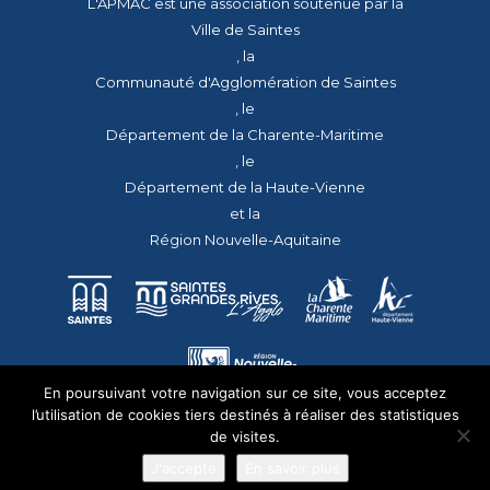
L'APMAC est une association soutenue par la
Ville de Saintes
, la
Communauté d'Agglomération de Saintes
, le
Département de la Charente-Maritime
, le
Département de la Haute-Vienne
et la
Région Nouvelle-Aquitaine
En poursuivant votre navigation sur ce site, vous acceptez
l’utilisation de cookies tiers destinés à réaliser des statistiques
de visites.
J'accepte
En savoir plus
© 2026 - Tous droits réservés - apmac.fr - réalisation :
aggelos.fr