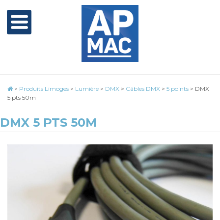
>
Produits Limoges
>
Lumière
>
DMX
>
Câbles DMX
>
5 points
>
DMX
5 pts 50m
DMX 5 PTS 50M