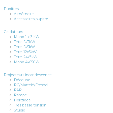
Pupitres
A mémoire
Accessoires pupitre
Gradateurs
Mono 1 x 3 kW
Tétra 6x3kW
Tétra 6x5kW
Tétra 12x3kW
Tétra 24x3kW
Mono 4x650W
Projecteurs incandescence
Découpe
PC/Martelé/Fresnel
PAR
Rampe
Horiziode
Très basse tension
Studio