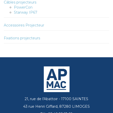
Câbles projecteurs
PowerCon
Starway IP67
Accessoires Projecteur
Fixations projecteurs
21, rue de l'Abattoir - 17100 SAINTES
43 rue Henri Giffard, 87280 LIMOGES