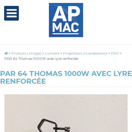
>
Produits Limoges
>
Lumière
>
Projecteurs incandescence
>
PAR
>
PAR 64 Thomas 1000W avec lyre renforcée
PAR 64 THOMAS 1000W AVEC LYRE
RENFORCÉE