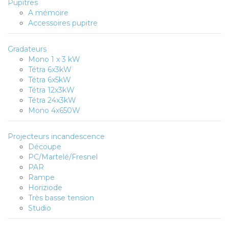
Pupitres
A mémoire
Accessoires pupitre
Gradateurs
Mono 1 x 3 kW
Tétra 6x3kW
Tétra 6x5kW
Tétra 12x3kW
Tétra 24x3kW
Mono 4x650W
Projecteurs incandescence
Découpe
PC/Martelé/Fresnel
PAR
Rampe
Horiziode
Très basse tension
Studio