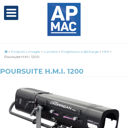
>
Produits Limoges
>
Lumière
>
Projecteurs à décharge
>
HMI
>
Poursuite H.M.I. 1200
POURSUITE H.M.I. 1200