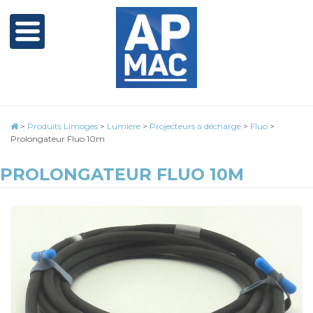
>
Produits Limoges
>
Lumière
>
Projecteurs à décharge
>
Fluo
>
Prolongateur Fluo 10m
PROLONGATEUR FLUO 10M