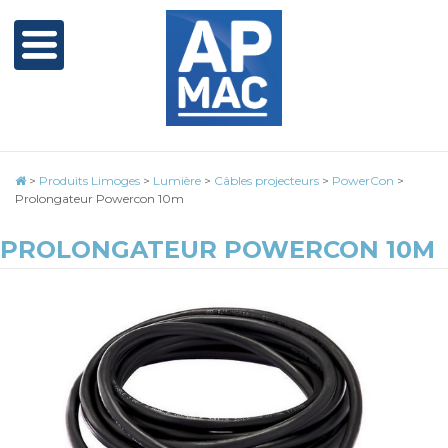
>
Produits Limoges
>
Lumière
>
Câbles projecteurs
>
PowerCon
>
Prolongateur Powercon 10m
PROLONGATEUR POWERCON 10M