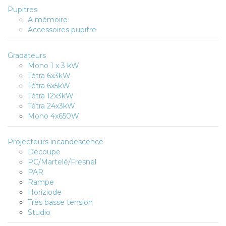
Pupitres
A mémoire
Accessoires pupitre
Gradateurs
Mono 1 x 3 kW
Tétra 6x3kW
Tétra 6x5kW
Tétra 12x3kW
Tétra 24x3kW
Mono 4x650W
Projecteurs incandescence
Découpe
PC/Martelé/Fresnel
PAR
Rampe
Horiziode
Très basse tension
Studio