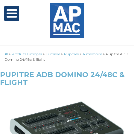
>
Produits Limoges
>
Lumière
>
Pupitres
>
A mémoire
>
Pupitre ADB
Domino 24/48c & flight
PUPITRE ADB DOMINO 24/48C &
FLIGHT