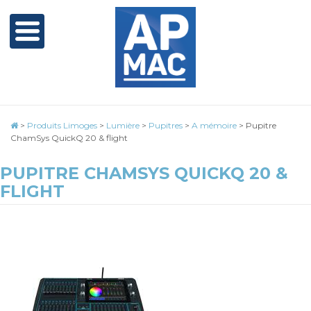
>
Produits Limoges
>
Lumière
>
Pupitres
>
A mémoire
>
Pupitre
ChamSys QuickQ 20 & flight
PUPITRE CHAMSYS QUICKQ 20 &
FLIGHT