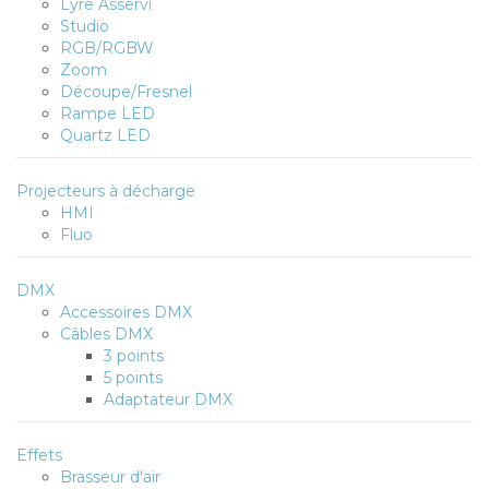
Lyre Asservi
Studio
RGB/RGBW
Zoom
Découpe/Fresnel
Rampe LED
Quartz LED
Projecteurs à décharge
HMI
Fluo
DMX
Accessoires DMX
Câbles DMX
3 points
5 points
Adaptateur DMX
Effets
Brasseur d'air