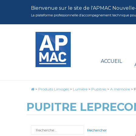
Bienvenue sur le site de l'APMAC Nouvelle
La plateforme professionnelle d’accompagnement technique pour la 
ACCUEIL
>
Produits Limoges
>
Lumière
>
Pupitres
>
A mémoire
>
P
PUPITRE LEPRECON
Rechercher