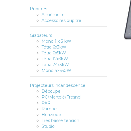
Pupitres
A mémoire
Accessoires pupitre
Gradateurs
Mono 1 x 3 kW
Tétra 6x3kW
Tétra 6x5kW
Tétra 12x3kW
Tétra 24x3kW
Mono 4x650W
Projecteurs incandescence
Découpe
PC/Martelé/Fresnel
PAR
Rampe
Horiziode
Très basse tension
Studio