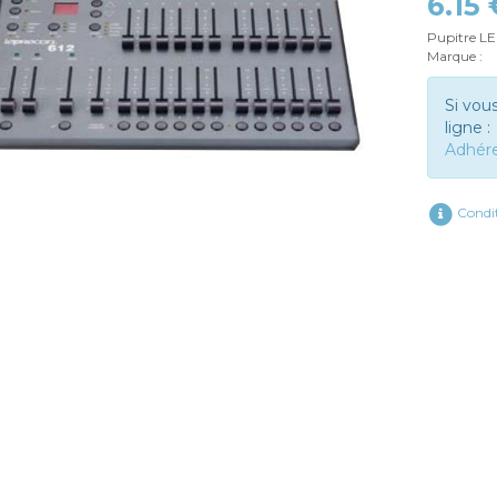
6.15
Pupitre LE
Marque :
Si vou
ligne :
Adhér
Condit