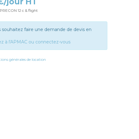
 €/jour HT
PRECON 12 c & flight
s souhaitez faire une demande de devis en
ez à l'APMAC ou connectez-vous
ions générales de location