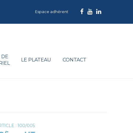
Espace adhérent
 DE
LE PLATEAU
CONTACT
RIEL
TICLE : 100/005