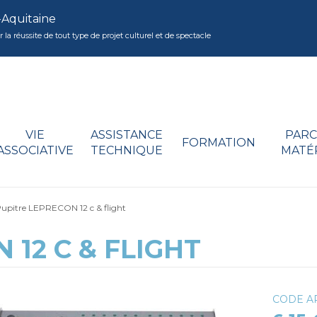
-Aquitaine
réussite de tout type de projet culturel et de spectacle
VIE
ASSISTANCE
PARC
FORMATION
ASSOCIATIVE
TECHNIQUE
MATÉ
upitre LEPRECON 12 c & flight
 12 C & FLIGHT
CODE AR