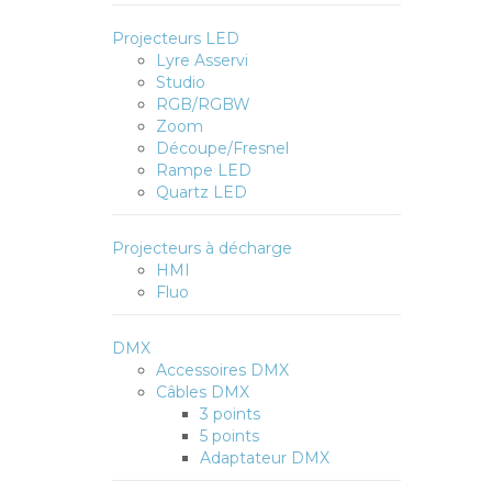
Projecteurs LED
Lyre Asservi
Studio
RGB/RGBW
Zoom
Découpe/Fresnel
Rampe LED
Quartz LED
Projecteurs à décharge
HMI
Fluo
DMX
Accessoires DMX
Câbles DMX
3 points
5 points
Adaptateur DMX