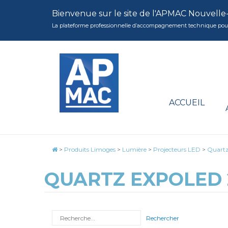
Bienvenue sur le site de l'APMAC Nouvelle
La plateforme professionnelle d’accompagnement technique pour la 
ACCUEIL
>
Produits Limoges
>
Lumière
>
Projecteurs LED
>
Quart
QUARTZ EXPOLED 
Rechercher