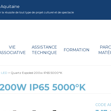
-Aquitaine
réussite de tout type de projet culturel et de spectacle
VIE
ASSISTANCE
PARC
FORMATION
ASSOCIATIVE
TECHNIQUE
MATÉ
z LED
>
Quartz Expoled 200w IP65 5000°K
200W IP65 5000°K
CODE AR