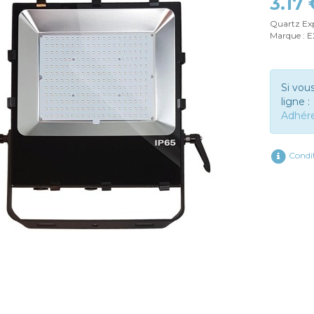
3.17
Quartz Ex
Marque :
Si vou
ligne :
Adhér
Condit