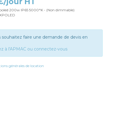
 €/jour HT
poled 200w IP65 5000°K - (Non dimmable)
 EXPOLED
s souhaitez faire une demande de devis en
ez à l'APMAC ou connectez-vous
ions générales de location