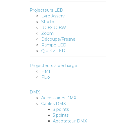
Projecteurs LED
Lyre Asservi
Studio
RGB/RGBW
Zoom
Découpe/Fresnel
Rampe LED
Quartz LED
Projecteurs à décharge
HMI
Fluo
DMX
Accessoires DMX
Câbles DMX
3 points
5 points
Adaptateur DMX