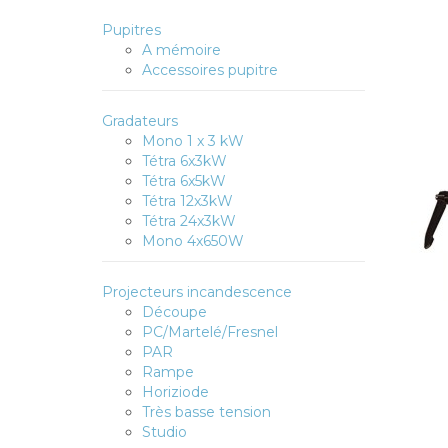
Pupitres
A mémoire
Accessoires pupitre
Gradateurs
Mono 1 x 3 kW
Tétra 6x3kW
Tétra 6x5kW
Tétra 12x3kW
Tétra 24x3kW
Mono 4x650W
Projecteurs incandescence
Découpe
PC/Martelé/Fresnel
PAR
Rampe
Horiziode
Très basse tension
Studio