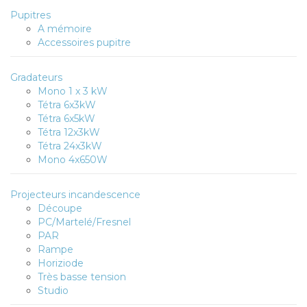
Pupitres
A mémoire
Accessoires pupitre
Gradateurs
Mono 1 x 3 kW
Tétra 6x3kW
Tétra 6x5kW
Tétra 12x3kW
Tétra 24x3kW
Mono 4x650W
Projecteurs incandescence
Découpe
PC/Martelé/Fresnel
PAR
Rampe
Horiziode
Très basse tension
Studio