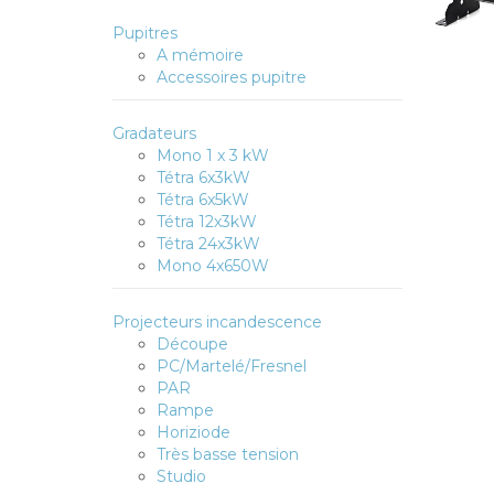
Pupitres
A mémoire
Accessoires pupitre
Gradateurs
Mono 1 x 3 kW
Tétra 6x3kW
Tétra 6x5kW
Tétra 12x3kW
Tétra 24x3kW
Mono 4x650W
Projecteurs incandescence
Découpe
PC/Martelé/Fresnel
PAR
Rampe
Horiziode
Très basse tension
Studio