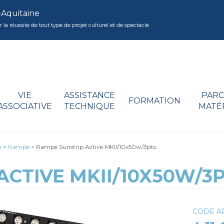
-Aquitaine
réussite de tout type de projet culturel et de spectacle
VIE
ASSISTANCE
PARC
FORMATION
ASSOCIATIVE
TECHNIQUE
MATÉ
e
>
Rampe
>
Rampe Sunstrip Active MKII/10x50w/3pts
ACTIVE MKII/10X50W/3
CODE AR