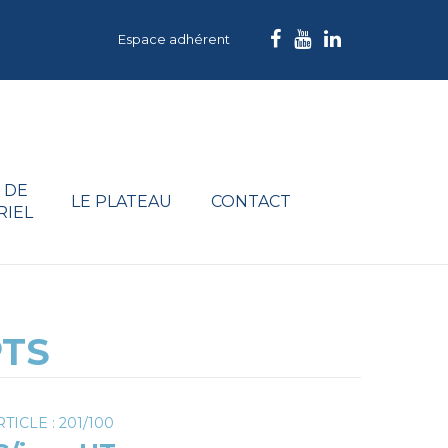
Espace adhérent
 DE
LE PLATEAU
CONTACT
RIEL
PTS
TICLE : 201/100