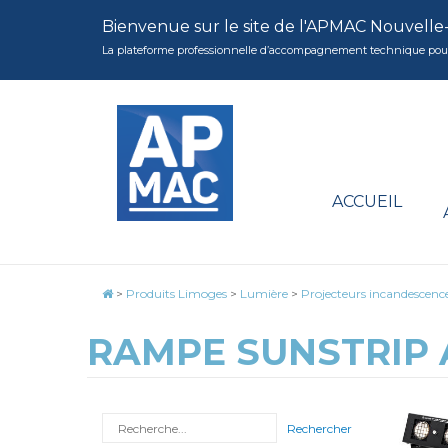
Bienvenue sur le site de l'APMAC Nouvelle
La plateforme professionnelle d’accompagnement technique pour la 
ACCUEIL
>
Produits Limoges
>
Lumière
>
Projecteurs incandescenc
RAMPE SUNSTRIP 
Rechercher