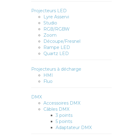
Projecteurs LED
Lyre Asservi
Studio
RGB/RGBW
Zoom
Découpe/Fresnel
Rampe LED
Quartz LED
Projecteurs à décharge
HMI
Fluo
DMX
Accessoires DMX
Câbles DMX
3 points
5 points
Adaptateur DMX