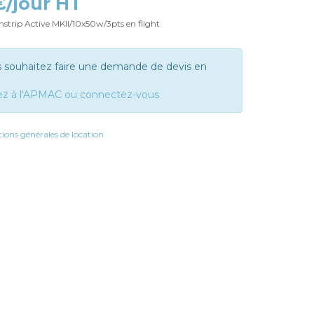
 €/jour HT
trip Active MKII/10x50w/3pts en flight
s souhaitez faire une demande de devis en
ez à l'APMAC ou connectez-vous
ions générales de location