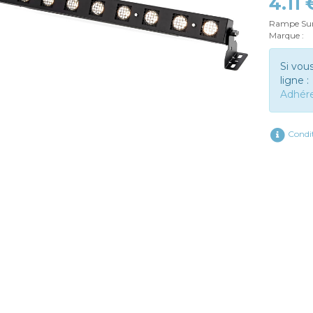
4.11
Rampe Suns
Marque :
Si vou
ligne :
Adhér
Condit