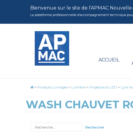
Bienvenue sur le site de l'APMAC Nouvelle
La plateforme professionnelle d’accompagnement technique pour la 
ACCUEIL
>
Produits Limoges
>
Lumière
>
Projecteurs LED
>
Lyre As
WASH CHAUVET R
Rechercher