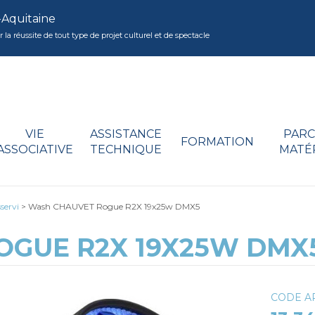
-Aquitaine
réussite de tout type de projet culturel et de spectacle
VIE
ASSISTANCE
PARC
FORMATION
ASSOCIATIVE
TECHNIQUE
MATÉ
servi
>
Wash CHAUVET Rogue R2X 19x25w DMX5
OGUE R2X 19X25W DMX
CODE A