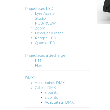
Projecteurs LED
Lyre Asservi
Studio
RGB/RGBW
Zoom
Découpe/Fresnel
Rampe LED
Quartz LED
Projecteurs à décharge
HMI
Fluo
DMX
Accessoires DMX
Câbles DMX
3 points
5 points
Adaptateur DMX