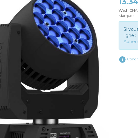
13.3
Wash CHAU
Marque :
Si vou
ligne :
Adhér
Condit