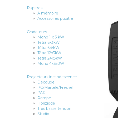
Pupitres
A mémoire
Accessoires pupitre
Gradateurs
Mono 1 x 3 kW
Tétra 6x3kW
Tétra 6x5kW
Tétra 12x3kW
Tétra 24x3kW
Mono 4x650W
Projecteurs incandescence
Découpe
PC/Martelé/Fresnel
PAR
Rampe
Horiziode
Très basse tension
Studio