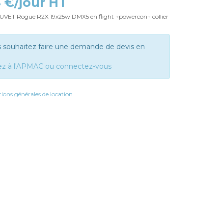
4 €/jour HT
VET Rogue R2X 19x25w DMX5 en flight +powercon+ collier
s souhaitez faire une demande de devis en
ez à l'APMAC ou connectez-vous
ions générales de location