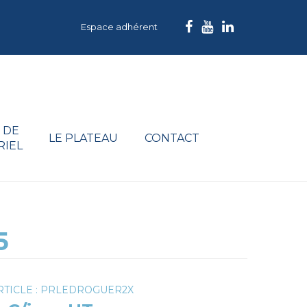
Espace adhérent
 DE
LE PLATEAU
CONTACT
RIEL
5
RTICLE : PRLEDROGUER2X