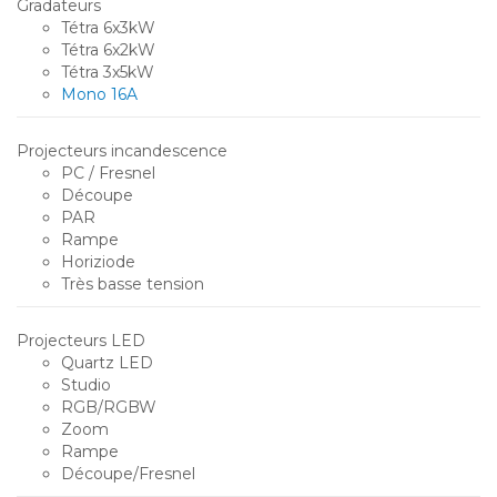
Gradateurs
Tétra 6x3kW
Tétra 6x2kW
Tétra 3x5kW
Mono 16A
Projecteurs incandescence
PC / Fresnel
Découpe
PAR
Rampe
Horiziode
Très basse tension
Projecteurs LED
Quartz LED
Studio
RGB/RGBW
Zoom
Rampe
Découpe/Fresnel