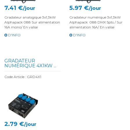
7.41 €
5.97 €
/jour
/jour
Gradateur analogique 3x1,3kW
Gradateur numérique 3x1,3kW
Alphapack 088 Sur alimentation
Alphapack 088 DMX 5pts / Sur
16A mono/ En valise
alimentation 16A/ En valise
D'INFO
D'INFO
GRADATEUR
NUMÉRIQUE 4X1KW ...
Code Article : GRD4X1
2.79 €
/jour