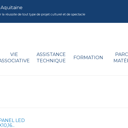
-Aquitaine
réussite de tout type de projet culturel et de spectacle
VIE
ASSISTANCE
PARC
FORMATION
ASSOCIATIVE
TECHNIQUE
MATÉ
PANEL LED
10,16...