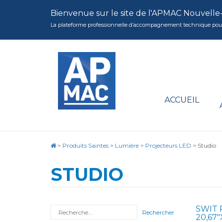
Bienvenue sur le site de l'APMAC Nouvelle
La plateforme professionnelle d’accompagnement technique pour la 
ACCUEIL
>
Produits Saintes
>
Lumière
>
Projecteurs LED
>
Studio
STUDIO
SWIT 
Rechercher
20,67″X