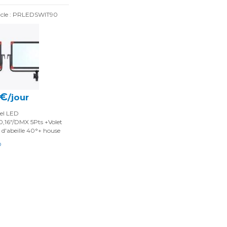
icle : PRLEDSWIT90
 €
/jour
el LED
0,16"/DMX 5Pts +Volet
id d'abeille 40°+ house
O