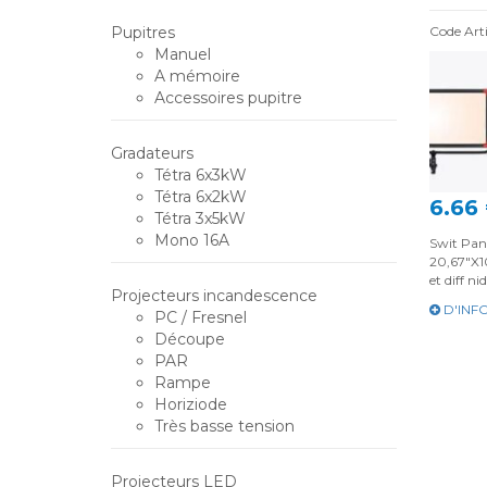
Pupitres
Code Art
Manuel
A mémoire
Accessoires pupitre
Gradateurs
Tétra 6x3kW
Tétra 6x2kW
6.66
Tétra 3x5kW
Mono 16A
Swit Pan
20,67"X1
et diff n
Projecteurs incandescence
D'INF
PC / Fresnel
Découpe
PAR
Rampe
Horiziode
Très basse tension
Projecteurs LED