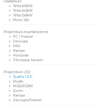
Gradateurs
Tétra 6x3kW
Tétra 6x2kW
Tétra 3x5kW
Mono 16A
Projecteurs incandescence
PC / Fresnel
Découpe
PAR
Rampe
Horiziode
Très basse tension
Projecteurs LED
Quartz LED
Studio
RGB/RGBW
Zoom
Rampe
Découpe/Fresnel