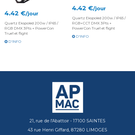
4.42 €
/jour
4.42 €
/jour
Quartz Ekspoled 200w / IP65 /
Quartz Ekspoled 200w / IP65 /
RGB+CCT DMX 3Pts +
RGB DMX 3Pts + PowerCon
PowerCon True1 et flight
True1 et flight
D'INFO
D'INFO
21, rue de l'Abattoir - 17100 SAINTES
43 rue Henri Giffard, 87280 LIMOGES