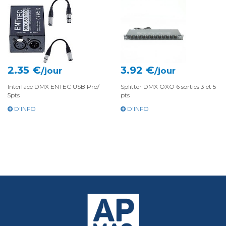
2.35 €
3.92 €
/jour
/jour
Interface DMX ENTEC USB Pro/
Splitter DMX OXO 6 sorties 3 et 5
5pts
pts
D'INFO
D'INFO