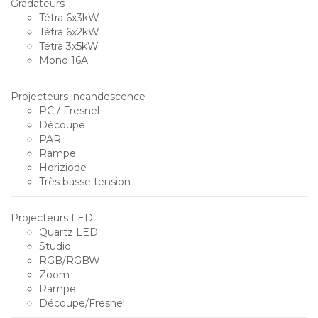
Gradateurs
Tétra 6x3kW
Tétra 6x2kW
Tétra 3x5kW
Mono 16A
Projecteurs incandescence
PC / Fresnel
Découpe
PAR
Rampe
Horiziode
Très basse tension
Projecteurs LED
Quartz LED
Studio
RGB/RGBW
Zoom
Rampe
Découpe/Fresnel