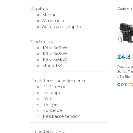
Pupitres
Code Art
Manuel
A mémoire
Accessoires pupitre
Gradateurs
Tétra 6x3kW
Tétra 6x2kW
24.3
Tétra 3x5kW
Mono 16A
Poursuit
Juliat Pi
/ En fligh
Projecteurs incandescence
D'INF
PC / Fresnel
Découpe
PAR
Rampe
Horiziode
Très basse tension
Projecteurs LED