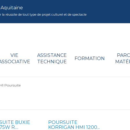
-Aquitaine
réussite de tout type de projet culturel et de spectacle
VIE
ASSISTANCE
PARC
FORMATION
ASSOCIATIVE
TECHNIQUE
MATÉ
MI Poursuite
UITE BUXIE
POURSUITE
5W R....
KORRIGAN HMI 1200...