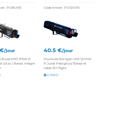
icle : POBUXIE
Code Article : PO1200N
 €
40.5 €
/jour
/jour
e Buxie MSD 575W R.
Poursuite Korrigan HMI 1200W
ed Gitzo / Balast intégré
R Juliat Pied gitzo/ Balast et
t
câble /En flight
O
D'INFO