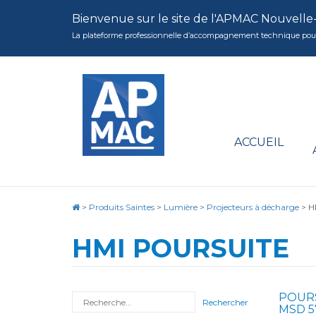
Bienvenue sur le site de l'APMAC Nouvelle
La plateforme professionnelle d’accompagnement technique pour la 
ACCUEIL
>
Produits Saintes
>
Lumière
>
Projecteurs à décharge
>
H
HMI POURSUITE
POURS
Rechercher
MSD 57