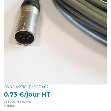
CODE ARTICLE : JODA02
0.73 €/jour HT
DMX 02m 5 points
Marque :