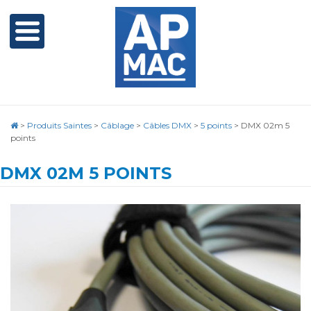
>
Produits Saintes
>
Câblage
>
Câbles DMX
>
5 points
>
DMX 02m 5
points
DMX 02M 5 POINTS