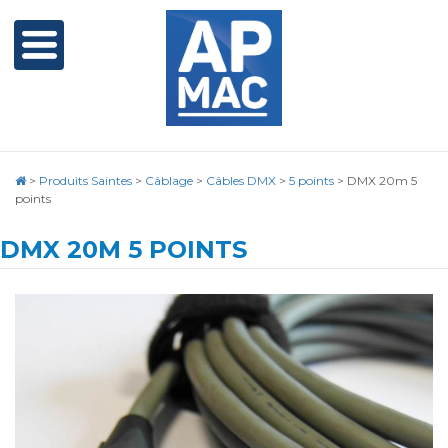
>
Produits Saintes
>
Câblage
>
Câbles DMX
>
5 points
>
DMX 20m 5
points
DMX 20M 5 POINTS