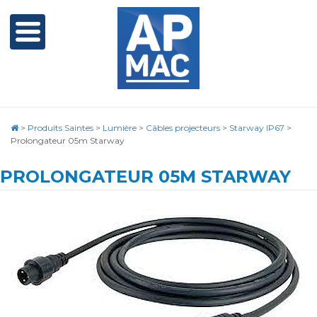
>
Produits Saintes
>
Lumière
>
Câbles projecteurs
>
Starway IP67
>
Prolongateur 05m Starway
PROLONGATEUR 05M STARWAY