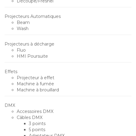
Découpe/Fresnel
Projecteurs Automatiques
Beam
Wash
Projecteurs à décharge
Fluo
HMI Poursuite
Effets
Projecteur à effet
Machine à fumée
Machine à brouillard
DMX
Accessoires DMX
Câbles DMX
3 points
5 points
Adaptateur DMX